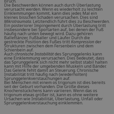
Bruch.
Die Beschwerden können auch durch Überlastung
verursacht werden. Wenn es wiederholt zu leichten
Einklemmungen kommt, kann dies jedes Mal ein
kleines bisschen Schaden verursachen. Dies sind
Mikrotraumata
. Letztendlich führt dies zu Beschwerden.
Ein posteriorer Impingement durch Überlastung tritt
insbesondere bei Sportarten auf, bei denen der Fuß
häufig nach unten bewegt wird. Dazu gehören
Ballettänzer, Fußballer und Läufer. Durch die
gestreckte Position des Fußes tritt
Kompression
der
Strukturen zwischen dem Fersenbein und dem
Schienbein auf.
Auch
chronische Instabilität
des Sprunggelenks kann
eine Einklemmung verursachen. Dies bedeutet, dass
das Sprunggelenk sich nicht mehr selbst stabil halten
kann mit Hilfe der umgebenden Muskeln und Bänder.
Das Gelenk fehlt damit an Steuerung. Chronische
Instabilität tritt häufig nach (wiederholten)
Sprunggelenkverstauchungen auf.
Bei Menschen mit einem os trigonum ist dies bereits
seit der Geburt vorhanden. Die Größe dieses
Knochenstückchens kann variieren. Wenn das os
trigonum etwas größer ist, kann es ohne weitere
Ursachen wie Instabilität, Überlastung, Unfall oder
Sprunggelenkverstauchung einklemmen.