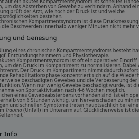
ht auf ein akutes Kompartmentsyndrom ist schnelles Hande
ch, um das Absterben von Gewebe zu verhindern. Anhand ei
ng prüft der Arzt, wie hoch der Druck ist und welche
smöglichkeiten bestehen.
chronischen Kompartmentsyndrom ist diese Druckmessung
da die Beschwerden innerhalb weniger Minuten nicht mehr 
ung und Genesung
lung eines chronischen Kompartmentsyndroms besteht ha
ggf. Entzündungshemmern und Physiotherapie.
akuten Kompartmentsyndrom ist oft ein operativer Eingriff
ch, um den Druck im Kompartiment zu normalisieren. Dabei 
chtrennt. Der Druck im Kompartiment nimmt dadurch sofort 
nde Rehabilitationsphase konzentriert sich auf die Wieder
herweise beschädigten Gewebes und die Verbesserung der
unktion. Wenn nur wenig Gewebe beschädigt wurde, ist di
ahme von Sportaktivitäten nach 4-6 Wochen möglich.
chen eines Gewebeabsterbens vorhanden sind, ist ein ope
nnerhalb von 6 Stunden wichtig, um Nervenschäden zu minim
igen und schnellen Symptome treten hauptsächlich bei ein
em
Trauma
(Unfall) im Unterarm auf. Glücklicherweise ist di
eltenheit.
 Info