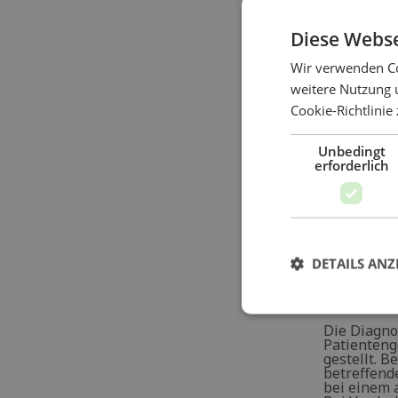
Bleib
es si
Sympt
Diese Webse
G
Wir verwenden Co
S
weitere Nutzung 
Cookie-Richtlinie
R
K
Unbedingt
G
erforderlich
K
E
(
DETAILS ANZ
Diagnos
Die Diagno
Patienteng
gestellt. 
betreffend
bei einem