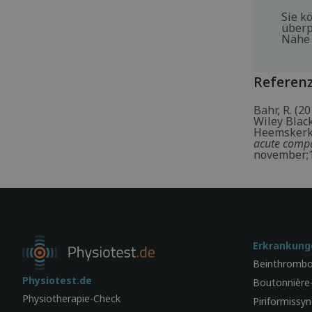
Sie k
überp
Nähe 
Referen
Bahr, R. (2
Wiley Black
Heemskerk, 
acute comp
november;1
Erkrankung
Beinthromb
Physiotest.de
Boutonnière
Physiotherapie-Check
Piriformissy