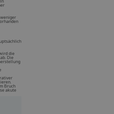
ln
ner
 weniger
vorhanden
uptsächlich
wird die
ab. Die
herstellung
e
rativer
ieren.
em Bruch
ese akute