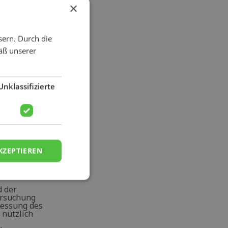
andelt
×
sern. Durch die
äß unserer
Unklassifizierte
te
KZEPTIEREN
 der
ersuchung
messung des
 nützlich