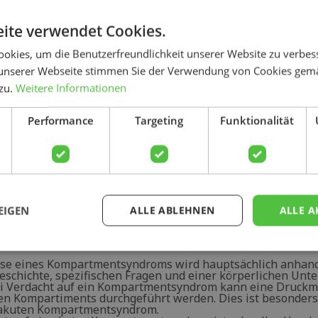
en die Symptome von Spannung und Krämpfen bestehen, h
ch möglicherweise um ein akutes Kompartmentsyndrom. Die
ome, die hiermit verbunden sind, sind:
ite verwendet Cookies.
eschwollener Unterarm
okies, um die Benutzerfreundlichkeit unserer Website zu verbes
pürbar erhöhte Muskelspannung
unserer Webseite stimmen Sie der Verwendung von Cookies gem
 zu.
Weitere Informationen
osafarbene oder rote Haut am Unterarm
ribbeln
Suchen
Performance
Targeting
Funktionalität
efühlsverlust
raftverlust
rhöhter Druck innerhalb eines oder mehrerer Kompartimen
bei einer Druckmessung)
EIGEN
ALLE ABLEHNEN
ALLE A
e
se eines Kompartmentsyndroms wird hauptsächlich anhand
eschichte, spezifischen Fragen und einer körperlichen Unt
Bei Verdacht auf ein Kompartmentsyndrom kann eine Druck
en Kompartiments durchgeführt werden. Dies ist besonders
 akuten Kompartmentsyndrom.