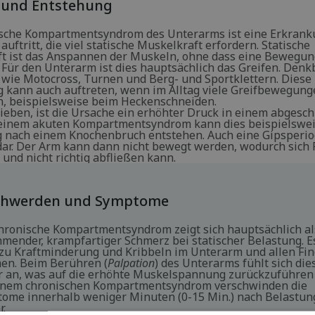
 und Entstehung
sche Kompartmentsyndrom des Unterarms ist eine Erkranku
auftritt, die viel statische Muskelkraft erfordern. Statische
t ist das Anspannen der Muskeln, ohne dass eine Bewegun
. Für den Unterarm ist dies hauptsächlich das Greifen. Denk
 wie Motocross, Turnen und Berg- und Sportklettern. Diese
 kann auch auftreten, wenn im Alltag viele Greifbewegung
 beispielsweise beim Heckenschneiden.
ieben, ist die Ursache ein erhöhter Druck in einem abgesc
einem akuten Kompartmentsyndrom kann dies beispielswei
 nach einem Knochenbruch entstehen. Auch eine Gipsperiod
 dar. Der Arm kann dann nicht bewegt werden, wodurch sich 
und nicht richtig abfließen kann.
chwerden und Symptome
hronische Kompartmentsyndrom zeigt sich hauptsächlich al
mender, krampfartiger Schmerz bei statischer Belastung. E
zu Kraftminderung und Kribbeln im Unterarm und allen Fi
n. Beim Berühren (
Palpation
) des Unterarms fühlt sich die
r an, was auf die erhöhte Muskelspannung zurückzuführen 
inem chronischen Kompartmentsyndrom verschwinden die
ome innerhalb weniger Minuten (0-15 Min.) nach Belastun
r.