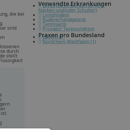
Verwandte Erkrankungen
BANS (Beschwerden an Arm,
Nacken und/oder Schulter)
ng, die bei
Lymphödem
Rudererhandgelenk
g
Tennisarm
bar sind
Pronator Teressyndrom
Praxen pro Bundesland
Bayern (1)
en
Nordrhein-Westfalen (1)
hlossenen
se durch
e stellt
Flüssigkeit
s
s
ngern
ser
ist.
g