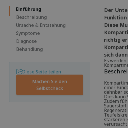
Einführung
Der Unter
Beschreibung
Funktion
Diese Mu
Ursache & Entstehung
Komparti
Symptome
richtig e
Diagnose
Komparti
Behandlung
sich dan
Es werden 
Kompartme
Beschre
Diese Seite teilen
Machen Sie den
Kompartime
einer Bin
Selbstcheck
dehnbar, s
Dies kann
Zudem führ
Sauerstoff
Regenerati
Teufelskre
stärkeren 
verursacht