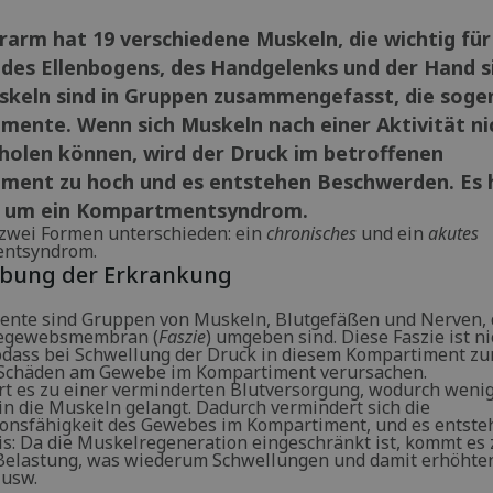
arm hat 19 verschiedene Muskeln, die wichtig für
 des Ellenbogens, des Handgelenks und der Hand s
skeln sind in Gruppen zusammengefasst, die sog
mente. Wenn sich Muskeln nach einer Aktivität ni
rholen können, wird der Druck im betroffenen
ment zu hoch und es entstehen Beschwerden. Es 
n um ein Kompartmentsyndrom.
zwei Formen unterschieden: ein
chronisches
und ein
akutes
ntsyndrom.
ibung der Erkrankung
nte sind Gruppen von Muskeln, Blutgefäßen und Nerven, 
degewebsmembran (
Faszie
) umgeben sind. Diese Faszie ist ni
odass bei Schwellung der Druck in diesem Kompartiment z
 Schäden am Gewebe im Kompartiment verursachen.
t es zu einer verminderten Blutversorgung, wodurch weni
 in die Muskeln gelangt. Dadurch vermindert sich die
onsfähigkeit des Gewebes im Kompartiment, und es entsteh
is: Da die Muskelregeneration eingeschränkt ist, kommt es 
Belastung, was wiederum Schwellungen und damit erhöhte
 usw.