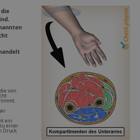
 die
ind.
enannten
cht
handelt
die von
cht
unimmt.
ger
t ein
zu einer
n Druck