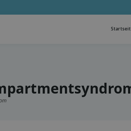
Startsei
mpartmentsyndrom
rom