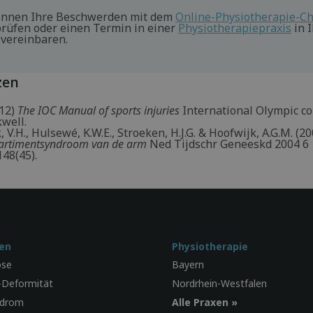
önnen Ihre Beschwerden mit dem
Online-Physiotherapie-C
rüfen oder einen Termin in einer
Physiotherapiepraxis
in I
vereinbaren.
zen
012)
The IOC Manual of sports injuries
International Olympic c
well.
V.H., Hulsewé, K.W.E., Stroeken, H.J.G. & Hoofwijk, A.G.M. (2
artimentsyndroom van de arm
Ned Tijdschr Geneeskd 2004 6
48(45).
en
Physiotherapie
ose
Bayern
-Deformität
Nordrhein-Westfalen
ndrom
Alle Praxen »