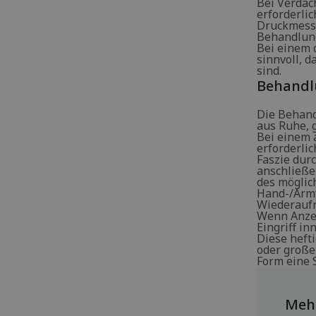
Bei Verdac
erforderli
Druckmessu
Behandlung
Bei einem 
sinnvoll, 
sind.
Behandl
Die Behand
aus Ruhe, 
Bei einem 
erforderli
Faszie dur
anschließe
des möglic
Hand-/Armf
Wiederaufn
Wenn Anzei
Eingriff i
Diese heft
oder groß
Form eine S
Mehr