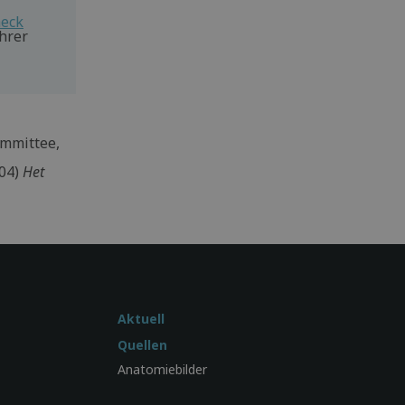
heck
hrer
ommittee,
004)
Het
Aktuell
Quellen
Anatomiebilder