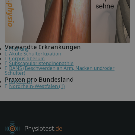
Verwandte Erkrankungen
Prellung
Akute Schulterluxation
Corpus liberum
Subscapularistendinopathie
BANS (Beschwerden an Arm, Nacken und/oder
Schulter)
Praxen pro Bundesland
Bayern (1)
Nordrhein-Westfalen (1)