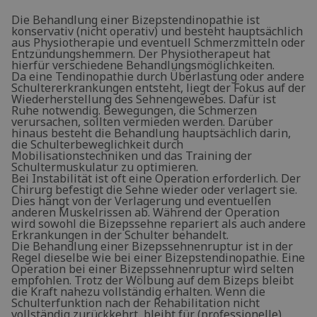
Die Behandlung einer Bizepstendinopathie ist
konservativ (nicht operativ) und besteht hauptsächlich
aus Physiotherapie und eventuell Schmerzmitteln oder
Entzündungshemmern. Der Physiotherapeut hat
hierfür verschiedene Behandlungsmöglichkeiten.
Da eine Tendinopathie durch Überlastung oder andere
Schultererkrankungen entsteht, liegt der Fokus auf der
Wiederherstellung des Sehnengewebes. Dafür ist
Ruhe notwendig. Bewegungen, die Schmerzen
verursachen, sollten vermieden werden. Darüber
hinaus besteht die Behandlung hauptsächlich darin,
die Schulterbeweglichkeit durch
Mobilisationstechniken und das Training der
Schultermuskulatur zu optimieren.
Bei Instabilität ist oft eine Operation erforderlich. Der
Chirurg befestigt die Sehne wieder oder verlagert sie.
Dies hängt von der Verlagerung und eventuellen
anderen Muskelrissen ab. Während der Operation
wird sowohl die Bizepssehne repariert als auch andere
Erkrankungen in der Schulter behandelt.
Die Behandlung einer Bizepssehnenruptur ist in der
Regel dieselbe wie bei einer Bizepstendinopathie. Eine
Operation bei einer Bizepssehnenruptur wird selten
empfohlen. Trotz der Wölbung auf dem Bizeps bleibt
die Kraft nahezu vollständig erhalten. Wenn die
Schulterfunktion nach der Rehabilitation nicht
vollständig zurückkehrt, bleibt für (professionelle)