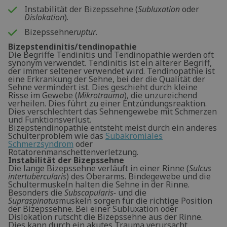
Instabilität der Bizepssehne (
Subluxation
oder
Dislokation
).
Bizepssehne
ruptur
.
Bizepstendinitis/tendinopathie
Die Begriffe Tendinitis und Tendinopathie werden oft
synonym verwendet. Tendinitis ist ein älterer Begriff,
der immer seltener verwendet wird. Tendinopathie ist
eine Erkrankung der Sehne, bei der die Qualität der
Sehne vermindert ist. Dies geschieht durch kleine
Risse im Gewebe (
Mikrotrauma
), die unzureichend
verheilen. Dies führt zu einer Entzündungsreaktion.
Dies verschlechtert das Sehnengewebe mit Schmerzen
und Funktionsverlust.
Bizepstendinopathie entsteht meist durch ein anderes
Schulterproblem wie das
Subakromiales
Schmerzsyndrom
oder
Rotatorenmanschettenverletzung.
Instabilität der Bizepssehne
Die lange Bizepssehne verläuft in einer Rinne (
Sulcus
intertubercularis
) des Oberarms. Bindegewebe und die
Schultermuskeln halten die Sehne in der Rinne.
Besonders die
Subscapularis-
und die
Supraspinatus
muskeln sorgen für die richtige Position
der Bizepssehne. Bei einer Subluxation oder
Dislokation rutscht die Bizepssehne aus der Rinne.
Dies kann durch ein akutes Trauma verursacht