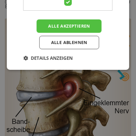
(2005)
NHG-standaard. Lumbosacraal radiculair syndroom
Eerste herziening. Huisarts Wet. 2005;48(4):171-8.
ALLE AKZEPTIEREN
ALLE ABLEHNEN
DETAILS ANZEIGEN