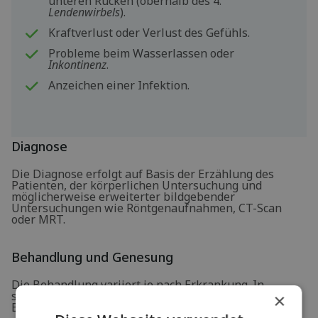
unteren Rücken (oberhalb des 4.
Lendenwirbels
).
Kraftverlust oder Verlust des Gefühls.
Probleme beim Wasserlassen oder
Inkontinenz
.
Anzeichen einer Infektion.
Diagnose
Die Diagnose erfolgt auf Basis der Erzählung des
Patienten, der körperlichen Untersuchung und
möglicherweise erweiterter bildgebender
Untersuchungen wie Röntgenaufnahmen, CT-Scan
oder MRT.
Behandlung und Genesung
Die Behandlung variiert je nach Erkrankung. In
schweren Fällen kann ein operativer Eingriff in
×
Betracht gezogen werden.