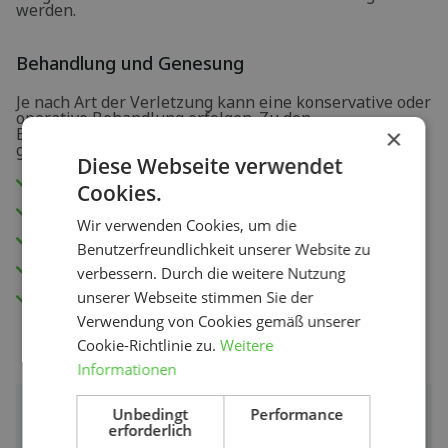
werden.
Behandlung und Genesung
Je nach Art der Verletzung kann eine konservative oder
operative Behandlung erfolgen. Zu den
×
Behandlungsmöglichkeiten eines Kletterfingers
gehören unter anderem:
Diese Webseite verwendet
Ruhe.
Cookies.
Schienen.
Wir verwenden Cookies, um die
Taping.
Benutzerfreundlichkeit unserer Website zu
NSAIDs (entzündungshemmende Medikamente).
verbessern. Durch die weitere Nutzung
Operative Wiederherstellung der gerissenen
unserer Webseite stimmen Sie der
Ringbänder.
Verwendung von Cookies gemäß unserer
Cookie-Richtlinie zu.
Weitere
Informationen
Unbedingt
Performance
Mehr Info
erforderlich