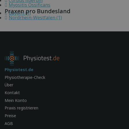
Corpus liberum
Myositis Ossificans
Praxen pro Bundesland
Bayern (1)
Nordrhein-Westfalen (1)
Physiotest.de
Physiotherapie-Check
Über
Kontakt
Mein Konto
Praxis registrieren
Preise
AGB