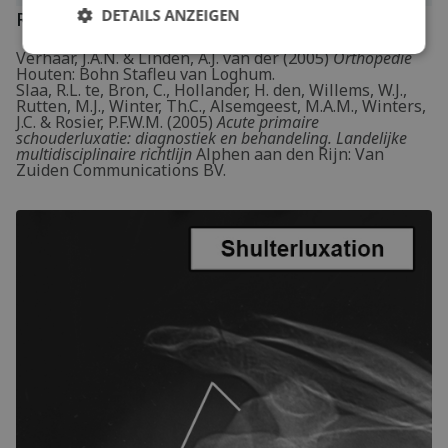
DETAILS ANZEIGEN
Referenzen
Verhaar, J.A.N. & Linden, A.J. van der (2005)
Orthopedie
Houten: Bohn Stafleu van Loghum.
Slaa, R.L. te, Bron, C., Hollander, H. den, Willems, W.J.,
Rutten, M.J., Winter, Th.C., Alsemgeest, M.A.M., Winters,
J.C. & Rosier, P.F.W.M. (2005)
Acute primaire
schouderluxatie: diagnostiek en behandeling. Landelijke
multidisciplinaire richtlijn
Alphen aan den Rijn: Van
Zuiden Communications BV.