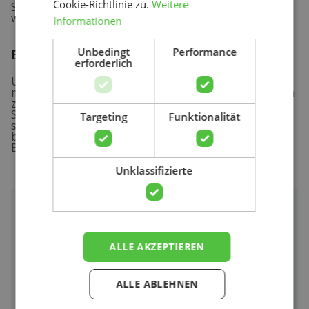
Cookie-Richtlinie zu.
Weitere
Schäden an Muskeln oder Gelenkkapseln geachtet
werden.
Informationen
Unbedingt
Performance
Behandlung und Genesung
erforderlich
Um weitere Schäden an den Strukturen zu vermeiden,
Suchen
muss der Schulterkopf in seine ursprüngliche Position
zurückgeführt werden. Dies geschieht, je nach
Situation, mit Hilfe von Muskelrelaxantien und
Targeting
Funktionalität
schmerzlindernden Medikamenten. Bei einer lange
bestehenden Luxation kann eine Vollnarkose in
Betracht gezogen werden.
Unklassifizierte
Mehr Info
Sie können Ihre Beschwerden mit dem
Online-
ALLE AKZEPTIEREN
Physiotherapie-Check
überprüfen oder einen
Termin in einer
Physiotherapiepraxis
in Ihrer
Nähe vereinbaren.
ALLE ABLEHNEN