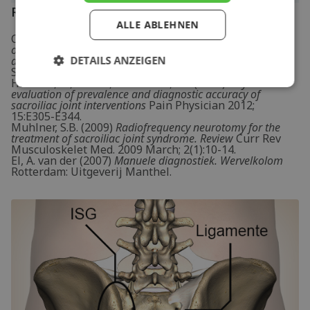
Referenzen
ALLE ABLEHNEN
Cleland, J.A. & Koppenhaver, S. (2011)
Netter's
orthopaedic clinical examination: an evidence-based
DETAILS ANZEIGEN
approach
2nd ed. Philadelphia: Saunders Elsevier.
Simopoulos, T.T., Manchikanti, L., Singh, V., Gupta, S.,
Hameed, H., Diwan, S. & Cohen, S.P. (2012)
A systematic
evaluation of prevalence and diagnostic accuracy of
sacroiliac joint interventions
Pain Physician 2012;
15:E305-E344.
Muhlner, S.B. (2009)
Radiofrequency neurotomy for the
treatment of sacroiliac joint syndrome. Review
Curr Rev
Musculoskelet Med. 2009 March; 2(1):10-14.
El, A. van der (2007)
Manuele diagnostiek. Wervelkolom
Rotterdam: Uitgeverij Manthel.