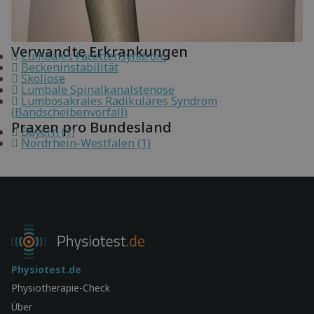
Verwandte Erkrankungen
Lumbales Facettensyndrom
Beckeninstabilität
Skoliose
Lumbale Spinalkanalstenose
Lumbosakrales Radikuläres Syndrom
(Bandscheibenvorfall)
Praxen pro Bundesland
Bayern (1)
Nordrhein-Westfalen (1)
Physiotest.de
Physiotherapie-Check
Über