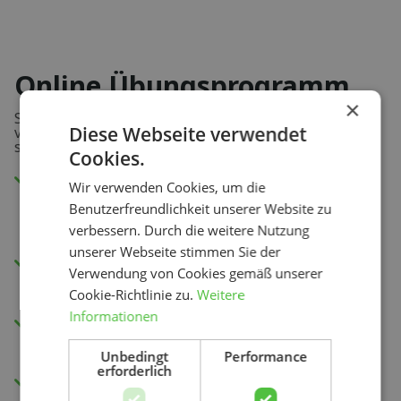
Online Übungsprogramm
×
Sie lernen, welche Übungen Ihre Beschwerden
Diese Webseite verwendet
verbessern, wie Sie sie durchführen und wie oft. So
sind Sie 100% sicher, dass Sie das Richtige tun.
Cookies.
Sehen Sie sich die Anleitungsvideos in
Wir verwenden Cookies, um die
unserer App oder über Ihren
Benutzerfreundlichkeit unserer Website zu
Internetbrowser an.
verbessern. Durch die weitere Nutzung
unserer Webseite stimmen Sie der
Wöchentlich neue Übungen zur
Verwendung von Cookies gemäß unserer
Verbesserung Ihrer Belastbarkeit.
Cookie-Richtlinie zu.
Weitere
Informationen
Einsicht in Ihren Fortschritt und Ihre
Genesung mit unserer Schmerzbewertung.
Unbedingt
Performance
erforderlich
Zugang zu allen Videos.
Suchen