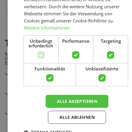
verbessern. Durch die weitere Nutzung unserer
Webseite stimmen Sie der Verwendung von
Cookies gemäß unserer Cookie-Richtlinie zu.
Weitere Informationen
Tägliche Begleitung
Unbedingt
Performance
Targeting
erforderlich
Suchen
Mit diesem Übungsprogramm erhalten Sie täglich Ihre
Übungen und Betreuung über die App oder Ihren
Browser.
Funktionalität
Unklassifizierte
15 Minuten täglich zu Hause trainieren
(keine Sportausrüstung erforderlich).
Sie erhalten Nachrichten zur Erinnerung an
die Übungen.
ALLE AKZEPTIEREN
Einblick in Ihren Fortschritt und Ihre
ALLE ABLEHNEN
Genesung mit unserer Schmerzscore-
Messung.