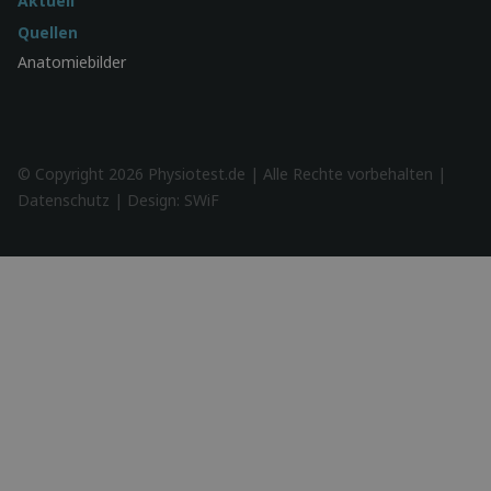
Aktuell
Quellen
Anatomiebilder
© Copyright 2026 Physiotest.de | Alle Rechte vorbehalten |
Datenschutz
| Design:
SWiF