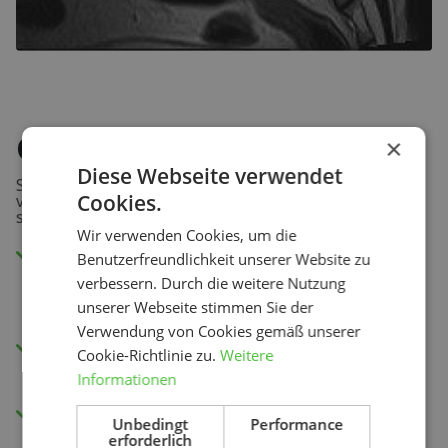
Online Übungsprogramm
×
Diese Webseite verwendet
Sie lernen, welche Übungen Ihre Beschwerden
Cookies.
verbessern, wie Sie sie durchführen und wie oft. So
sind Sie 100% sicher, dass Sie das Richtige tun.
Wir verwenden Cookies, um die
Sehen Sie sich die Anleitungsvideos in
Benutzerfreundlichkeit unserer Website zu
unserer App oder über Ihren
verbessern. Durch die weitere Nutzung
Internetbrowser an.
unserer Webseite stimmen Sie der
Verwendung von Cookies gemäß unserer
Wöchentlich neue Übungen zur
Cookie-Richtlinie zu.
Weitere
Verbesserung Ihrer Belastbarkeit.
Informationen
Einsicht in Ihren Fortschritt und Ihre
Unbedingt
Performance
Genesung mit unserer Schmerzbewertung.
erforderlich